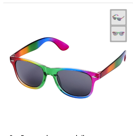
Schoenentassen
Schoudertassen
Sporttassen
Strandtassen
Tablettassen
Toilettassen
Waterbestendige tassen
Goodiebags