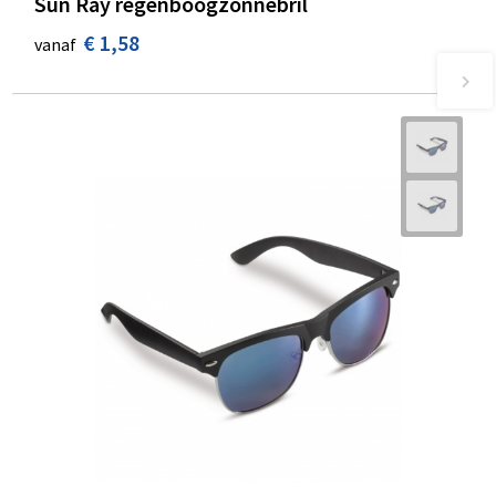
Sun Ray regenboogzonnebril
€ 1,58
vanaf