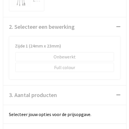
Schoenentassen
Schoudertassen
2. Selecteer een bewerking
Sporttassen
Strandtassen
Zijde 1 (24mm x 23mm)
Onbewerkt
Tablettassen
Full colour
Toilettassen
Waterbestendige tassen
3. Aantal producten
Goodiebags
Selecteer jouw opties voor de prijsopgave.