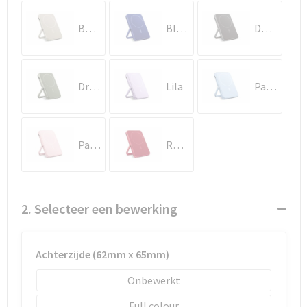
Schoenentassen
Beige
Blauw
Donker gun metal
Schoudertassen
Sporttassen
Dried Green
Lila
Pastel blauw
Strandtassen
Tablettassen
Pastel rose
Rood
Toilettassen
Waterbestendige tassen
2. Selecteer een bewerking
Goodiebags
Achterzijde (62mm x 65mm)
Onbewerkt
Full colour