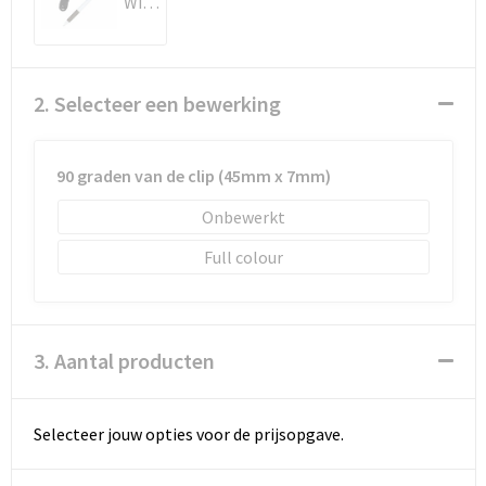
Wit / Zwart
Schoenentassen
Schoudertassen
2. Selecteer een bewerking
Sporttassen
Strandtassen
90 graden van de clip (45mm x 7mm)
Tablettassen
Onbewerkt
Full colour
Toilettassen
Waterbestendige tassen
3. Aantal producten
Goodiebags
Selecteer jouw opties voor de prijsopgave.