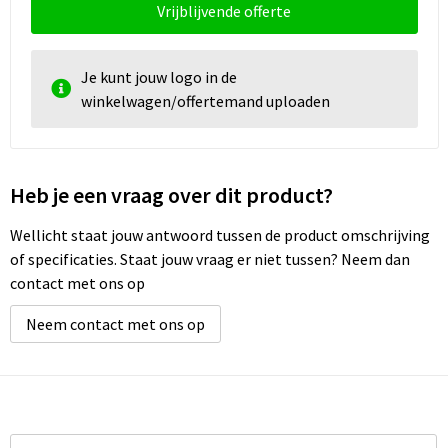
Schoenentassen
Vrijblijvende offerte
Schoudertassen
Je kunt jouw logo in de
winkelwagen/offertemand uploaden
Sporttassen
Strandtassen
Heb je een vraag over dit product?
Tablettassen
Wellicht staat jouw antwoord tussen de product omschrijving
Toilettassen
of specificaties. Staat jouw vraag er niet tussen? Neem dan
contact met ons op
Waterbestendige tassen
Neem contact met ons op
Goodiebags