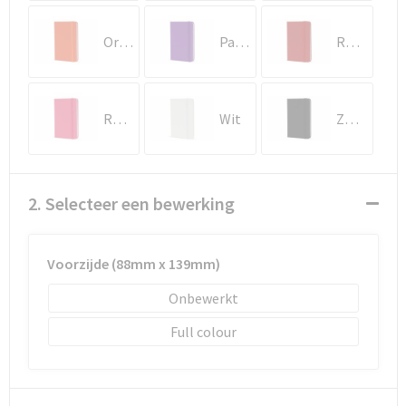
Schoenentassen
Oranje
Paars
Rood
Schoudertassen
Sporttassen
Roze
Wit
Zwart
Strandtassen
Tablettassen
2. Selecteer een bewerking
Toilettassen
Voorzijde (88mm x 139mm)
Waterbestendige tassen
Onbewerkt
Goodiebags
Full colour