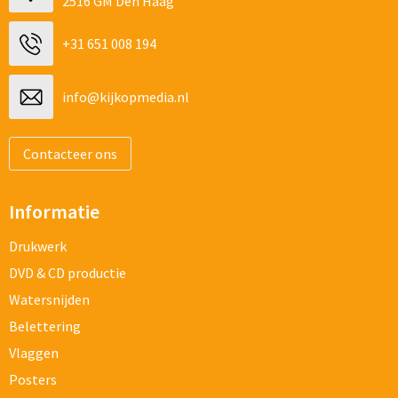
2516 GM Den Haag
+31 651 008 194
info@kijkopmedia.nl
Contacteer ons
Informatie
Drukwerk
DVD & CD productie
Watersnijden
Belettering
Vlaggen
Posters