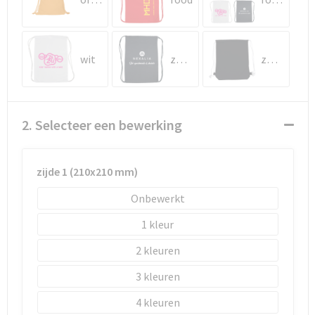
Schoenentassen
Schoudertassen
wit
zwart
zwart/wit
Sporttassen
Strandtassen
2. Selecteer een bewerking
Tablettassen
zijde 1 (210x210 mm)
Toilettassen
Onbewerkt
Waterbestendige tassen
1
Goodiebags
2
3
4