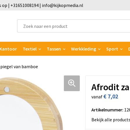
 op | +31651008194 | info@kijkopmedia.nl
Kantoor
Textiel
Tassen
Werkkleding
Sport
spiegel van bamboe
Afrodit z
€ 7,02
vanaf
Artikelnummer:
12
Bekijk alle product