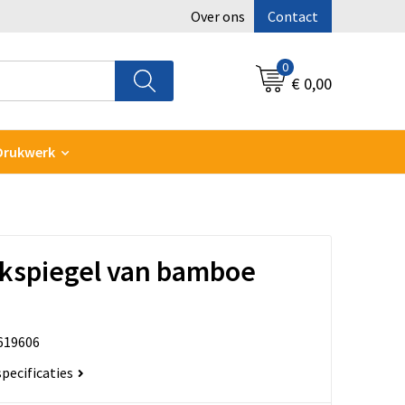
Over ons
Contact
0
€ 0,00
Drukwerk
akspiegel van bamboe
619606
specificaties