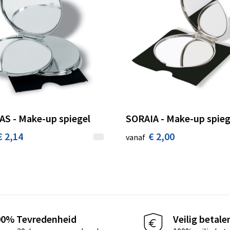
S - Make-up spiegel
SORAIA - Make-up spieg
€ 2,14
€ 2,00
vanaf
00% Tevredenheid
Veilig betale