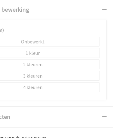
n bewerking
m)
Onbewerkt
1
2
3
4
cten
es voor de prijsopgave.