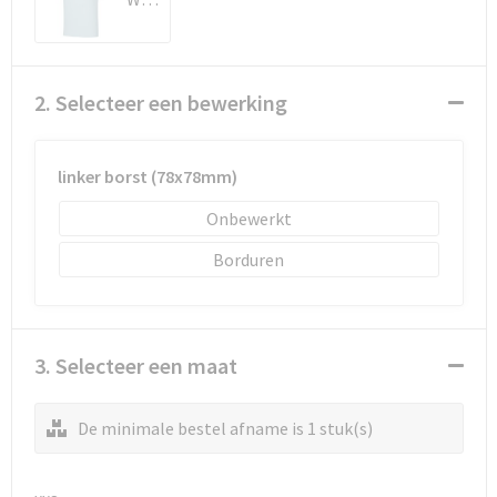
Schoenentassen
Schoudertassen
2. Selecteer een bewerking
Sporttassen
Strandtassen
linker borst (78x78mm)
Onbewerkt
Tablettassen
Borduren
Toilettassen
Waterbestendige tassen
3. Selecteer een maat
Goodiebags
De minimale bestel afname is 1 stuk(s)