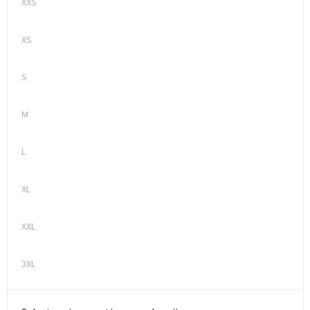
XXS
XS
S
M
L
XL
XXL
3XL