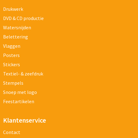
Schoenentassen
Drukwerk
Schoudertassen
DVD & CD productie
Watersnijden
Sporttassen
Belettering
Vlaggen
Strandtassen
Posters
Tablettassen
Stickers
Textiel- & zeefdruk
Toilettassen
Stempels
Waterbestendige tassen
Snoep met logo
Feestartikelen
Goodiebags
Klantenservice
Contact