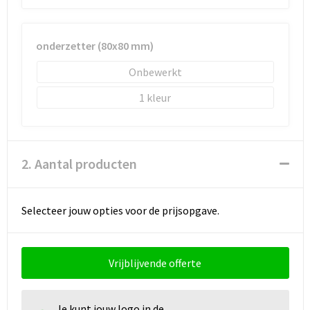
Schoenentassen
Schoudertassen
onderzetter (80x80 mm)
Sporttassen
Onbewerkt
1
Strandtassen
Tablettassen
2. Aantal producten
Toilettassen
Waterbestendige tassen
Selecteer jouw opties voor de prijsopgave.
Goodiebags
Vrijblijvende offerte
Je kunt jouw logo in de