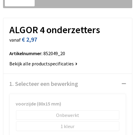
Sleutelhangers en Lanyards
Vesten
Lunchtassen
Schorten en Sloven
Snoepgoed
Matrozentassen
Sweaters
ALGOR 4 onderzetters
Spellen voor binnen en buiten
Opbergtassen
T-Shirts
€ 2,97
vanaf
Sport
Opvouwbare tassen
Veiligheidsvesten en Veiligheidshesjes
Artikelnummer:
852049_20
Veiligheid, Auto en Fiets
Papieren tassen
Vesten
Bekijk alle productspecificaties
Vrije tijd en Strand
Promotietassen
Gehoorbescherming
1. Selecteer een bewerking
Reistassen
voorzijde (80x15 mm)
Reistassensets
Onbewerkt
Rugzakken
1