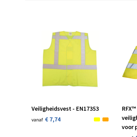
Veiligheidsvest - EN17353
RFX™
veili
€ 7,74
vanaf
voor 