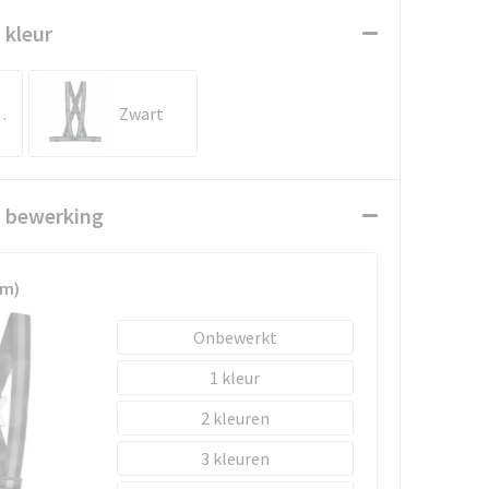
 kleur
roen
Zwart
n bewerking
mm)
Onbewerkt
1
2
3