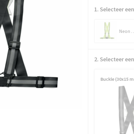
1. Selecteer een
Neon G
2. Selecteer ee
Buckle (30x15 