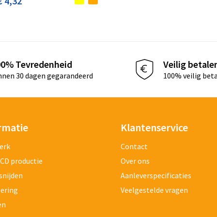
€ 4,32
00% Tevredenheid
Veilig betale
nnen 30 dagen gegarandeerd
100% veilig bet
rmatie
Klantenservice
erk
Contact
 CD productie
Over ons
snijden
Aanleverspecificaties
tering
Veelgestelde vragen
en