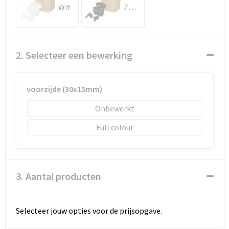
Schoenentassen
Wit
Zwart
Schoudertassen
Sporttassen
2. Selecteer een bewerking
Strandtassen
voorzijde (30x15mm)
Tablettassen
Onbewerkt
Toilettassen
Full colour
Waterbestendige tassen
3. Aantal producten
Goodiebags
Selecteer jouw opties voor de prijsopgave.