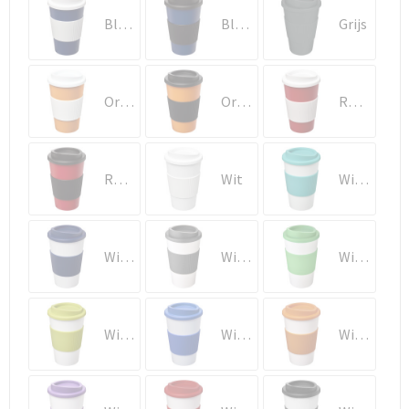
Schoenentassen
Blauw/Wit
Blauw/Zwart
Grijs
Schoudertassen
Sporttassen
Oranje/Wit
Oranje/Zwart
Rood/Wit
Strandtassen
Rood/Zwart
Wit
Wit/Aqua
Tablettassen
Toilettassen
Wit/Blauw
Wit/Grijs
Wit/Groen
Waterbestendige tassen
Goodiebags
Wit/Lime
Wit/Middenblauw
Wit/Oranje