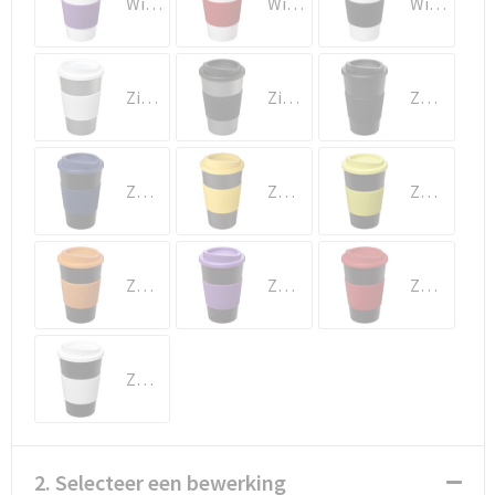
Wit/Paars
Wit/Rood
Wit/Zwart
Zilver/Wit
Zilver/Zwart
Zwart
Zwart/Blauw
Zwart/Geel
Zwart/Lime
Zwart/Oranje
Zwart/Paars
Zwart/Rood
Zwart/Wit
2. Selecteer een bewerking