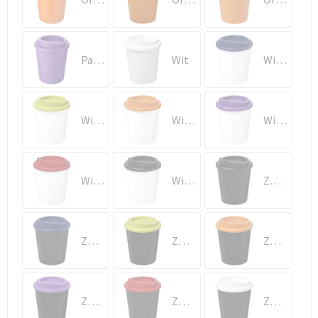
Schoenentassen
Schoudertassen
Paars
Wit
Wit/Blauw
Sporttassen
Strandtassen
Wit/Lime
Wit/Oranje
Wit/Paars
Tablettassen
Toilettassen
Wit/Rood
Wit/Zwart
Zwart
Waterbestendige tassen
Zwart/Blauw
Zwart/Lime
Zwart/Oranje
Goodiebags
Zwart/Paars
Zwart/Rood
Zwart/Wit