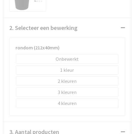
Schoenentassen
Schoudertassen
2. Selecteer een bewerking
Sporttassen
Strandtassen
rondom (212x40mm)
Onbewerkt
Tablettassen
1
Toilettassen
2
Waterbestendige tassen
3
4
Goodiebags
3. Aantal producten