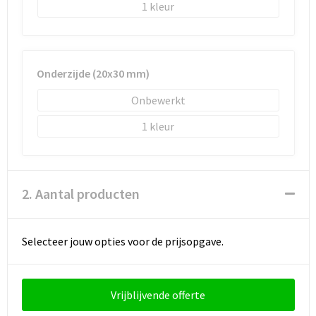
Schoenentassen
1
Schoudertassen
Sporttassen
Onderzijde (20x30 mm)
Onbewerkt
Strandtassen
1
Tablettassen
Toilettassen
2. Aantal producten
Waterbestendige tassen
Selecteer jouw opties voor de prijsopgave.
Goodiebags
Vrijblijvende offerte