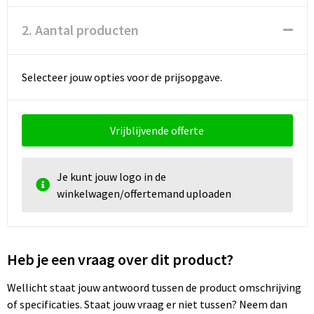
Schoenentassen
2. Aantal producten
Schoudertassen
Sporttassen
Selecteer jouw opties voor de prijsopgave.
Strandtassen
Vrijblijvende offerte
Tablettassen
Toilettassen
Je kunt jouw logo in de
winkelwagen/offertemand uploaden
Waterbestendige tassen
Goodiebags
Heb je een vraag over dit product?
Wellicht staat jouw antwoord tussen de product omschrijving
of specificaties. Staat jouw vraag er niet tussen? Neem dan