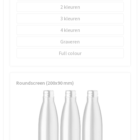
Schoenentassen
2
Schoudertassen
3
4
Sporttassen
Graveren
Strandtassen
Full colour
Tablettassen
Toilettassen
Roundscreen (200x90 mm)
Waterbestendige tassen
Goodiebags