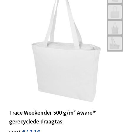
Trace Weekender 500 g/m² Aware™
gerecyclede draagtas
€ 12,16
vanaf