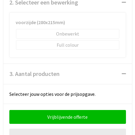
Schoenentassen
2. Selecteer een bewerking
Schoudertassen
voorzijde (280x215mm)
Sporttassen
Onbewerkt
Full colour
Strandtassen
Tablettassen
3. Aantal producten
Toilettassen
Waterbestendige tassen
Selecteer jouw opties voor de prijsopgave.
Goodiebags
Vrijblijvende offerte