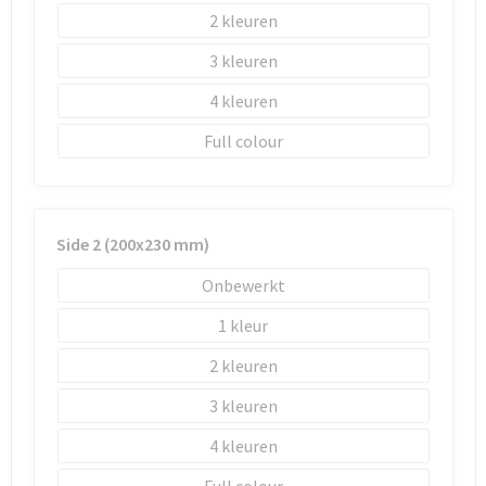
Schoenentassen
2
Schoudertassen
3
4
Sporttassen
Full colour
Strandtassen
Tablettassen
Side 2 (200x230 mm)
Toilettassen
Onbewerkt
Waterbestendige tassen
1
2
Goodiebags
3
4
Full colour