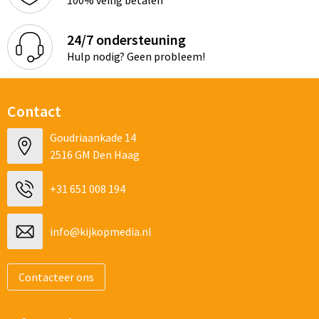
24/7 ondersteuning
Hulp nodig? Geen probleem!
Contact
Goudriaankade 14
2516 GM Den Haag
+31 651 008 194
info@kijkopmedia.nl
Contacteer ons