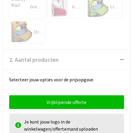
Schoenentassen
Grey Marl
Ice Grey
Lime Green
Schoudertassen
Sporttassen
Orange
Strandtassen
2. Aantal producten
Tablettassen
Toilettassen
Selecteer jouw opties voor de prijsopgave.
Waterbestendige tassen
Vrijblijvende offerte
Goodiebags
Je kunt jouw logo in de
winkelwagen/offertemand uploaden