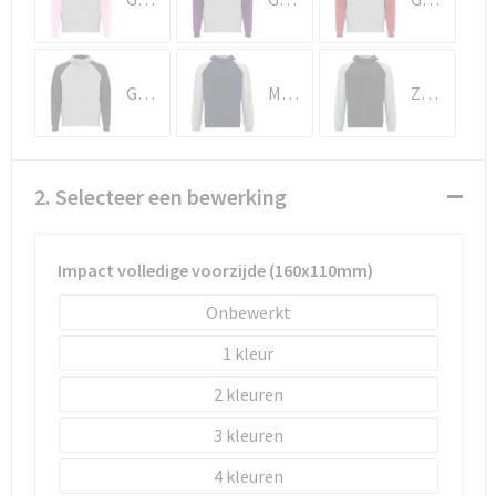
Schoenentassen
Schoudertassen
Gemêleerd grijs/Zwart
Marineblauw/Gemêleerd grijs
Zwart/Gemêleerd grijs
Sporttassen
Strandtassen
2. Selecteer een bewerking
Tablettassen
Impact volledige voorzijde (160x110mm)
Toilettassen
Onbewerkt
Waterbestendige tassen
1
Goodiebags
2
3
4