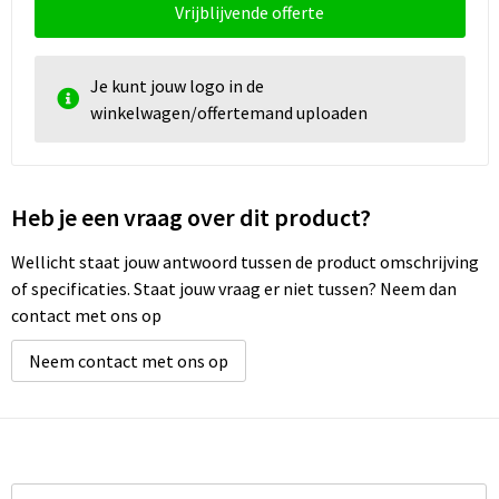
Schoenentassen
Vrijblijvende offerte
Schoudertassen
Je kunt jouw logo in de
winkelwagen/offertemand uploaden
Sporttassen
Strandtassen
Heb je een vraag over dit product?
Tablettassen
Wellicht staat jouw antwoord tussen de product omschrijving
Toilettassen
of specificaties. Staat jouw vraag er niet tussen? Neem dan
contact met ons op
Waterbestendige tassen
Neem contact met ons op
Goodiebags