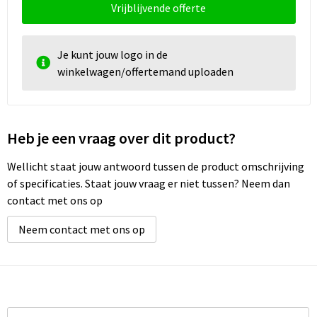
Schoenentassen
Vrijblijvende offerte
Schoudertassen
Je kunt jouw logo in de
winkelwagen/offertemand uploaden
Sporttassen
Strandtassen
Heb je een vraag over dit product?
Tablettassen
Wellicht staat jouw antwoord tussen de product omschrijving
Toilettassen
of specificaties. Staat jouw vraag er niet tussen? Neem dan
contact met ons op
Waterbestendige tassen
Neem contact met ons op
Goodiebags