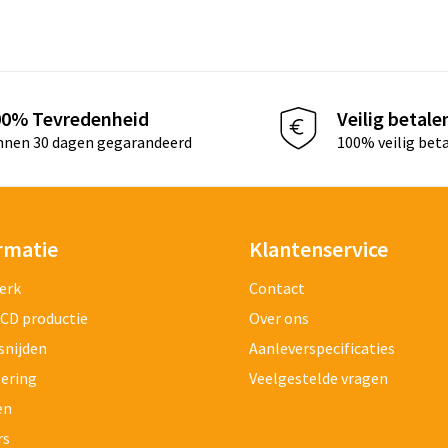
00% Tevredenheid
Veilig betale
nnen 30 dagen gegarandeerd
100% veilig bet
rmatie
Klantenservice
erk
Contact
 CD productie
Over ons
snijden
Aanleverspecificaties
tering
Veelgestelde vragen
en
rs