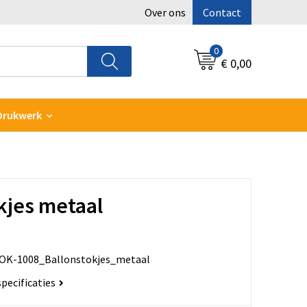
Over ons
Contact
0
€ 0,00
Drukwerk
kjes metaal
OK-1008_Ballonstokjes_metaal
specificaties