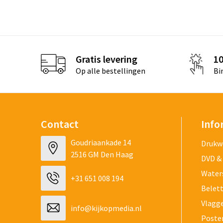
Gratis levering
1
Op alle bestellingen
Bi
Contact
Info
Goudriaankade 14
Drukw
2516 GM Den Haag
DVD &
Water
+31 651 008 194
Belet
Vlagg
info@kijkopmedia.nl
Poste