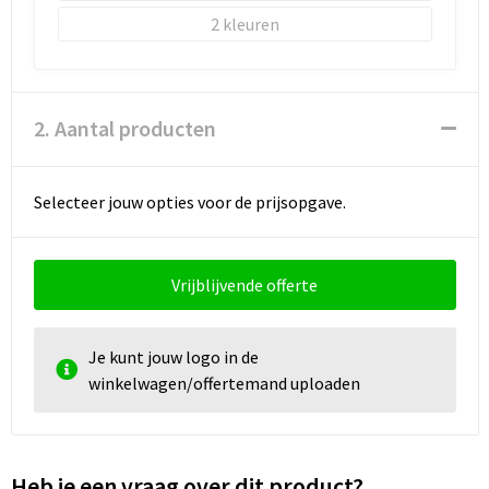
Schoenentassen
2
Schoudertassen
Sporttassen
2. Aantal producten
Strandtassen
Selecteer jouw opties voor de prijsopgave.
Tablettassen
Toilettassen
Vrijblijvende offerte
Waterbestendige tassen
Je kunt jouw logo in de
Goodiebags
winkelwagen/offertemand uploaden
Heb je een vraag over dit product?