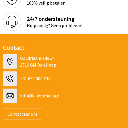
100% veilig betalen
24/7 ondersteuning
Hulp nodig? Geen probleem!
Contact
Goudriaankade 14
2516 GM Den Haag
+31 651 008 194
info@kijkopmedia.nl
Contacteer ons