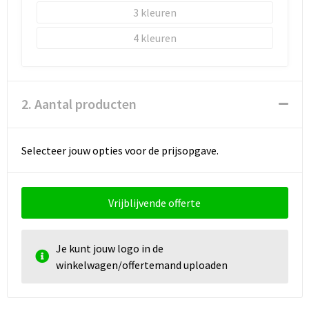
Schoenentassen
3
Schoudertassen
4
Sporttassen
2. Aantal producten
Strandtassen
Tablettassen
Selecteer jouw opties voor de prijsopgave.
Toilettassen
Vrijblijvende offerte
Waterbestendige tassen
Goodiebags
Je kunt jouw logo in de
winkelwagen/offertemand uploaden