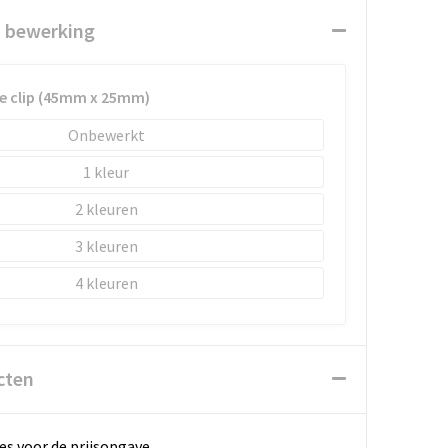
n bewerking
e clip (45mm x 25mm)
Onbewerkt
1
2
3
4
cten
es voor de prijsopgave.