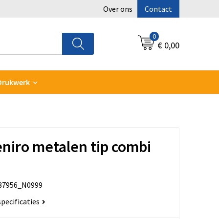
Over ons
Contact
0
€ 0,00
Drukwerk
niro metalen tip combi
87956_N0999
specificaties