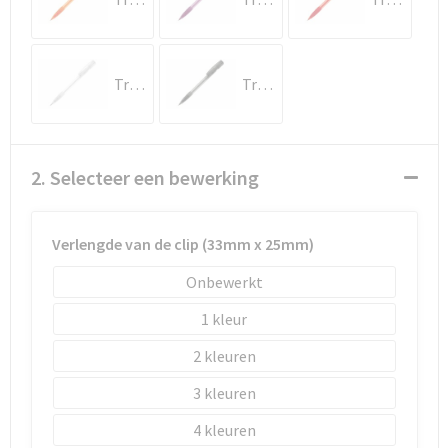
Schoenentassen
Schoudertassen
Transparant / Wit
Transparant / Zwart
Sporttassen
Strandtassen
2. Selecteer een bewerking
Tablettassen
Verlengde van de clip (33mm x 25mm)
Toilettassen
Onbewerkt
Waterbestendige tassen
1
Goodiebags
2
3
4