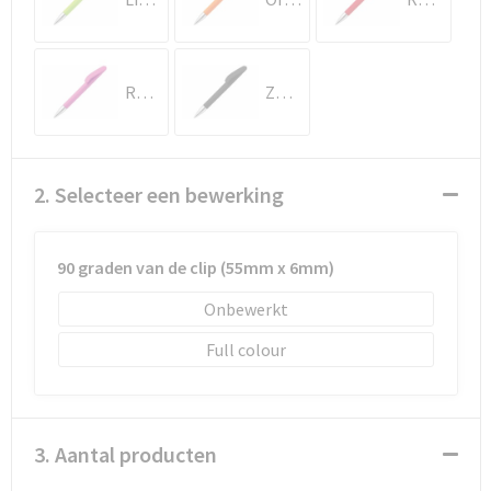
Schoenentassen
Schoudertassen
Roze
Zwart
Sporttassen
Strandtassen
2. Selecteer een bewerking
Tablettassen
90 graden van de clip (55mm x 6mm)
Toilettassen
Onbewerkt
Waterbestendige tassen
Full colour
Goodiebags
3. Aantal producten