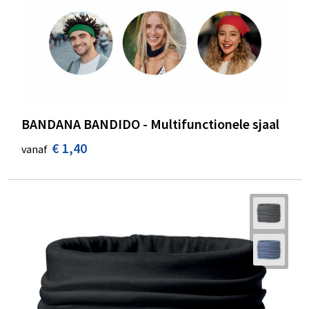
Schoenentassen
Schoudertassen
Sporttassen
Strandtassen
BANDANA BANDIDO - Multifunctionele sjaal
Tablettassen
€ 1,40
vanaf
Toilettassen
Waterbestendige tassen
Goodiebags