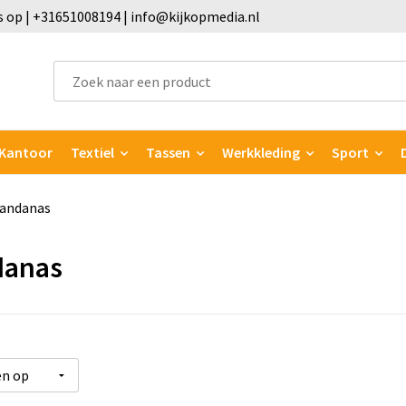
 op | +31651008194 | info@kijkopmedia.nl
Kantoor
Textiel
Tassen
Werkkleding
Sport
andanas
danas