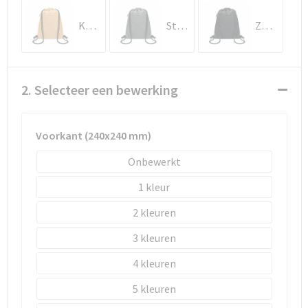
Schoenentassen
Khaki
Steengrijs
Zwart
Schoudertassen
Sporttassen
2. Selecteer een bewerking
Strandtassen
Voorkant (240x240 mm)
Tablettassen
Onbewerkt
Toilettassen
1
Waterbestendige tassen
2
3
Goodiebags
4
5