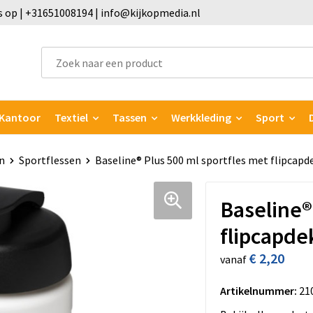
 op | +31651008194 | info@kijkopmedia.nl
Kantoor
Textiel
Tassen
Werkkleding
Sport
n
Sportflessen
Baseline® Plus 500 ml sportfles met flipcapd
Baseline®
flipcapde
€ 2,20
vanaf
Artikelnummer:
21