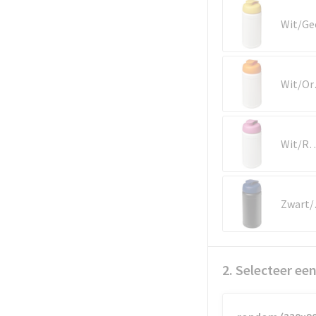
Wit/Ge
Wi
Wit/R
Zw
2. Selecteer ee