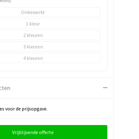
0mm)
Onbewerkt
1
2
3
4
cten
es voor de prijsopgave.
Vrijblijvende offerte