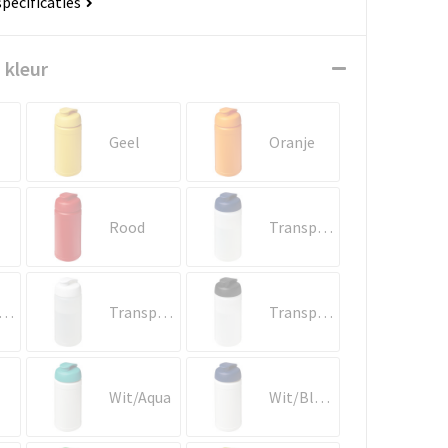
specificaties
 kleur
Geel
Oranje
Rood
Transparent/Blauw
ansparent/Rood
Transparent/Wit
Transparent/Zwart
Wit/Aqua
Wit/Blauw