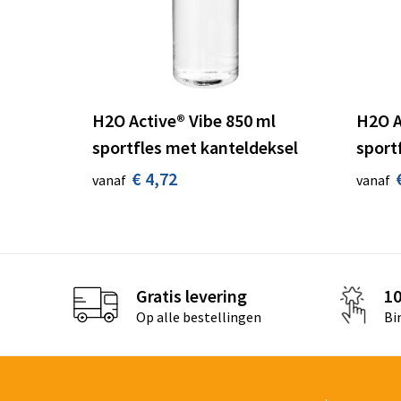
H2O Active® Vibe 850 ml
H2O A
sportfles met kanteldeksel
sport
€ 4,72
vanaf
vanaf
Gratis levering
1
Op alle bestellingen
Bi