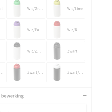
el
Wit/Groen
Wit/Lime
t/Oranje
Wit/Paars
Wit/Rood
oze
Wit/Zwart
Zwart
art/Blauw
Zwart/Rood
Zwart/Wit
n bewerking