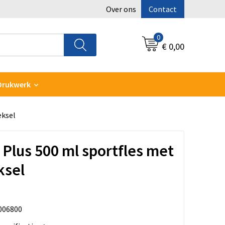
Over ons
Contact
0
€ 0,00
Drukwerk
eksel
 Plus 500 ml sportfles met
ksel
006800