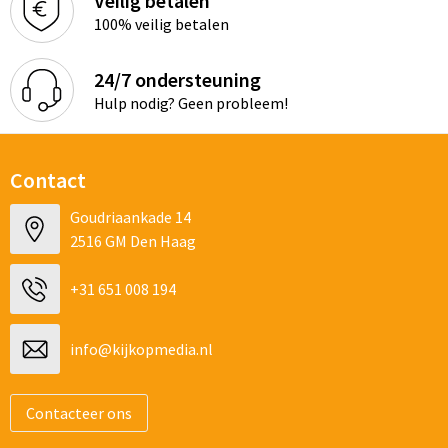
Veilig betalen
100% veilig betalen
24/7 ondersteuning
Hulp nodig? Geen probleem!
Contact
Goudriaankade 14
2516 GM Den Haag
+31 651 008 194
info@kijkopmedia.nl
Contacteer ons