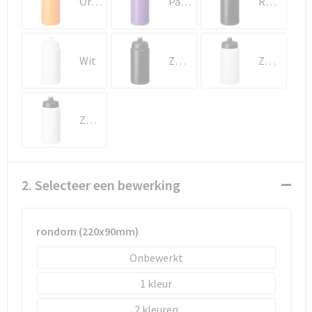
Oranje
Paars
Rood/Zwart
Schoenentassen
Schoudertassen
Wit
Zwart
Zwart/Transparant wit
Sporttassen
Strandtassen
Zwart/Wit
Tablettassen
Toilettassen
2. Selecteer een bewerking
Waterbestendige tassen
rondom (220x90mm)
Goodiebags
Onbewerkt
1
2