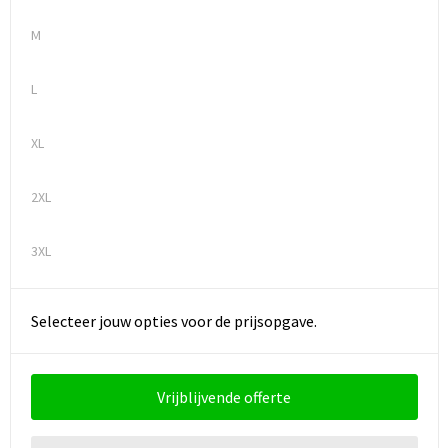
Schoenentassen
M
Schoudertassen
L
Sporttassen
XL
Strandtassen
2XL
Tablettassen
Toilettassen
3XL
Waterbestendige tassen
Selecteer jouw opties voor de prijsopgave.
Goodiebags
Vrijblijvende offerte