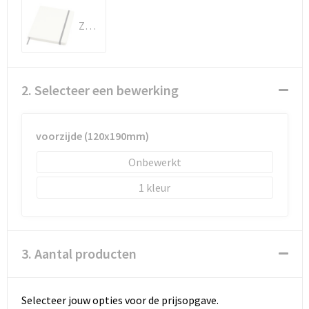
Schoenentassen
Zwart
Schoudertassen
Sporttassen
2. Selecteer een bewerking
Strandtassen
voorzijde (120x190mm)
Tablettassen
Onbewerkt
Toilettassen
1
Waterbestendige tassen
Goodiebags
3. Aantal producten
Selecteer jouw opties voor de prijsopgave.