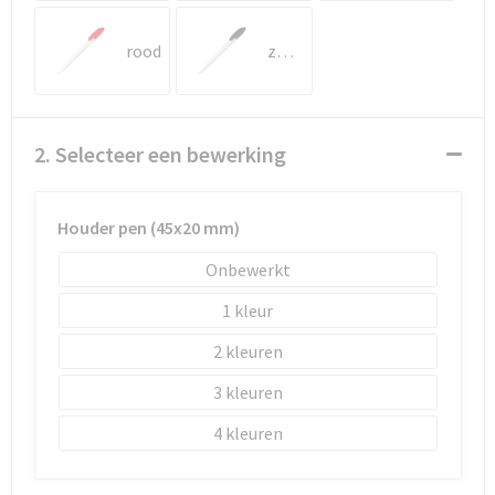
Schoenentassen
rood
zwart
Schoudertassen
Sporttassen
2. Selecteer een bewerking
Strandtassen
Tablettassen
Houder pen (45x20 mm)
Onbewerkt
Toilettassen
1
Waterbestendige tassen
2
Goodiebags
3
4