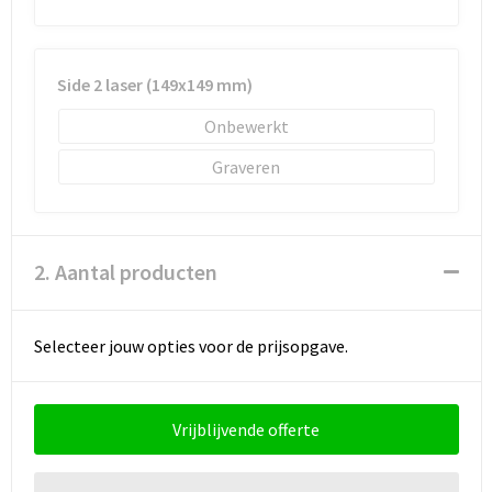
Schoenentassen
Schoudertassen
Side 2 laser (149x149 mm)
Sporttassen
Onbewerkt
Strandtassen
Graveren
Tablettassen
2. Aantal producten
Toilettassen
Waterbestendige tassen
Selecteer jouw opties voor de prijsopgave.
Goodiebags
Vrijblijvende offerte