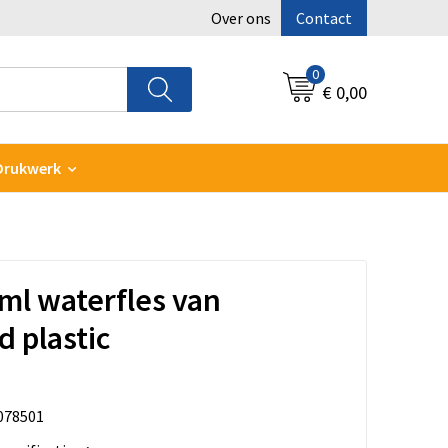
Over ons
Contact
0
€ 0,00
Drukwerk
ml waterfles van
d plastic
078501