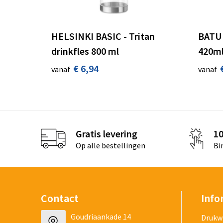
HELSINKI BASIC - Tritan
BATUM
drinkfles 800 ml
420m
€ 6,94
vanaf
vanaf
Gratis levering
1
Op alle bestellingen
Bi
Contact
Info
Goudriaankade 14
Drukw