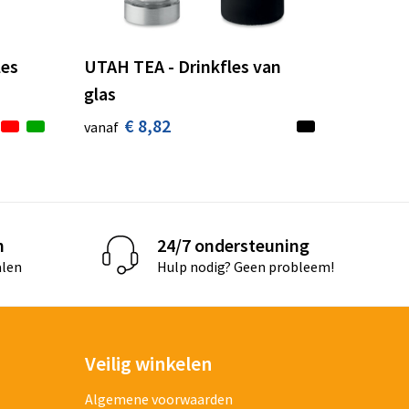
les
UTAH TEA - Drinkfles van
glas
€ 8,82
vanaf
n
24/7 ondersteuning
alen
Hulp nodig? Geen probleem!
Veilig winkelen
Algemene voorwaarden