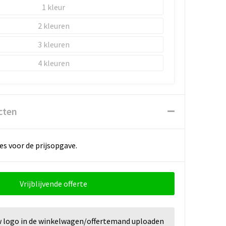
1
2
3
4
cten
es voor de prijsopgave.
Vrijblijvende offerte
w logo in de winkelwagen/offertemand uploaden