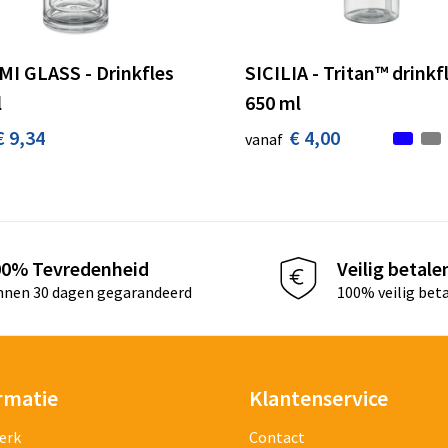
I GLASS - Drinkfles
SICILIA - Tritan™ drinkf
l
650 ml
€ 9,34
€ 4,00
vanaf
00% Tevredenheid
Veilig betale
nnen 30 dagen gegarandeerd
100% veilig bet
rmatie
Klantenservice
erk
Contact