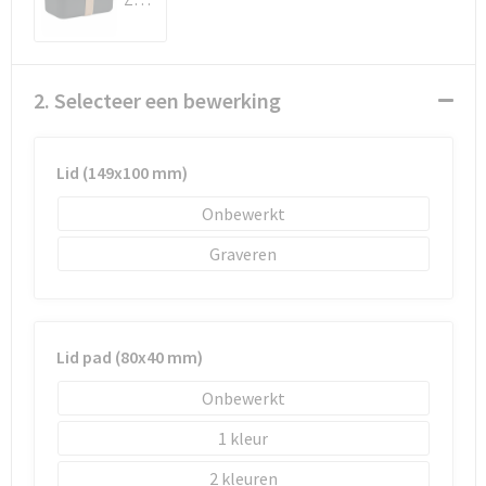
Schoenentassen
Schoudertassen
2. Selecteer een bewerking
Sporttassen
Strandtassen
Lid (149x100 mm)
Onbewerkt
Tablettassen
Graveren
Toilettassen
Waterbestendige tassen
Lid pad (80x40 mm)
Goodiebags
Onbewerkt
1
2