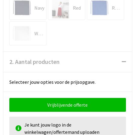
Schoenentassen
Navy
Red
Royal
Schoudertassen
Sporttassen
White
Strandtassen
Tablettassen
2. Aantal producten
Toilettassen
Selecteer jouw opties voor de prijsopgave.
Waterbestendige tassen
Goodiebags
Vrijblijvende offerte
Je kunt jouw logo in de
winkelwagen/offertemand uploaden