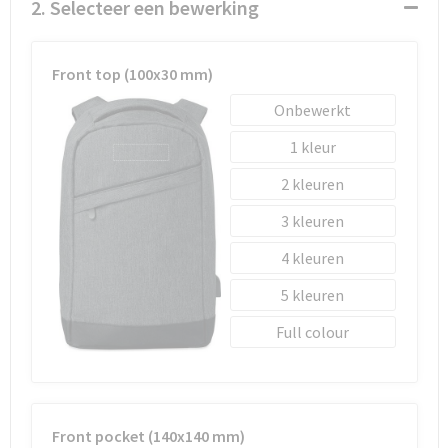
Schoenentassen
2. Selecteer een bewerking
Schoudertassen
Front top (100x30 mm)
Sporttassen
Onbewerkt
1
Strandtassen
2
Tablettassen
3
Toilettassen
4
5
Waterbestendige tassen
Full colour
Goodiebags
Front pocket (140x140 mm)