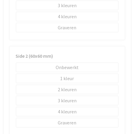
Schoenentassen
3
Schoudertassen
4
Graveren
Sporttassen
Strandtassen
Side 2 (60x60 mm)
Tablettassen
Onbewerkt
Toilettassen
1
Waterbestendige tassen
2
3
Goodiebags
4
Graveren