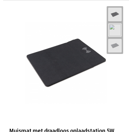
Muismat met draadloos oplaadstation 5W