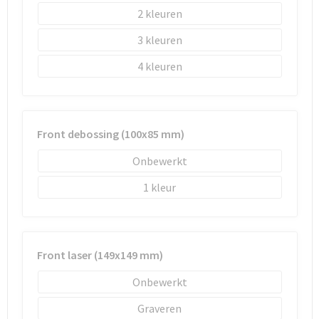
Schoenentassen
2
Schoudertassen
3
4
Sporttassen
Strandtassen
Front debossing (100x85 mm)
Tablettassen
Onbewerkt
Toilettassen
1
Waterbestendige tassen
Goodiebags
Front laser (149x149 mm)
Onbewerkt
Graveren