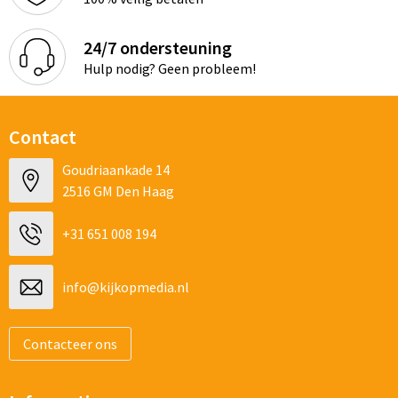
Schoenentassen
24/7 ondersteuning
Schoudertassen
Hulp nodig? Geen probleem!
Sporttassen
Strandtassen
Contact
Goudriaankade 14
Tablettassen
2516 GM Den Haag
Toilettassen
+31 651 008 194
Waterbestendige tassen
info@kijkopmedia.nl
Goodiebags
Contacteer ons