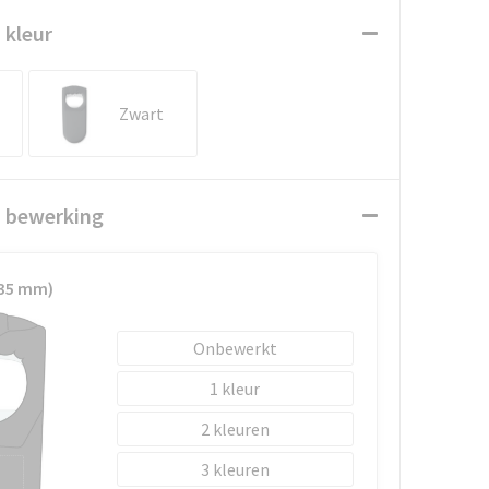
 kleur
Zwart
n bewerking
x35 mm)
Onbewerkt
1
2
3