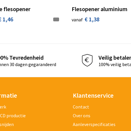
e flesopener
Flesopener aluminium
€ 1,46
€ 1,38
vanaf
00% Tevredenheid
Veilig betale
nnen 30 dagen gegarandeerd
100% veilig bet
rmatie
Klantenservice
erk
Contact
 CD productie
Over ons
snijden
Aanleverspecificaties