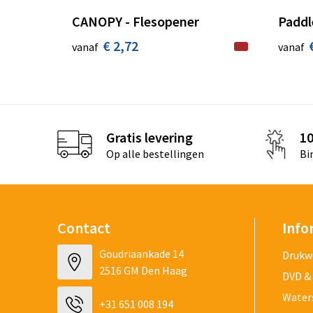
CANOPY - Flesopener
Paddl
€ 2,72
vanaf
vanaf
Gratis levering
1
Op alle bestellingen
Bi
Contact
Info
Goudriaankade 14
Drukw
2516 GM Den Haag
DVD &
Water
+31 651 008 194