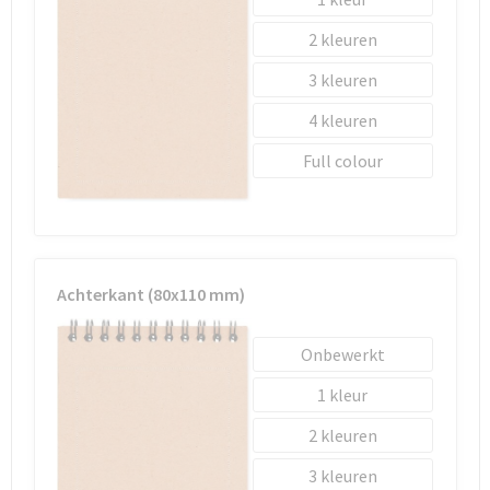
Schoenentassen
2
Schoudertassen
3
Sporttassen
4
Full colour
Strandtassen
Tablettassen
Toilettassen
Achterkant (80x110 mm)
Waterbestendige tassen
Onbewerkt
Goodiebags
1
2
3